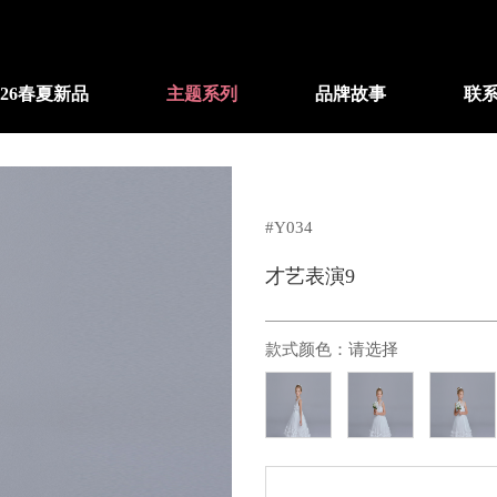
26春夏新品
主题系列
品牌故事
联
#Y034
才艺表演9
款式颜色：
请选择