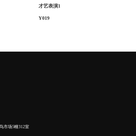
才艺表演1
Y019
市场5幢312室